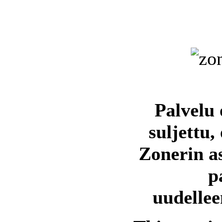
Palvelu 
suljettu,
Zonerin a
p
uudellee