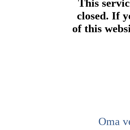
This servi
closed. If 
of this webs
Oma ve