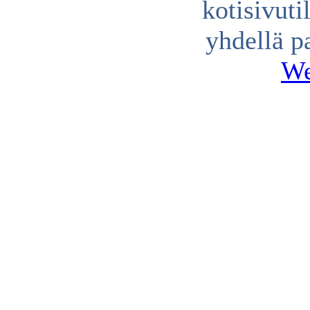
kotisivuti
yhdellä p
We