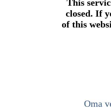
This servi
closed. If 
of this webs
Oma ve