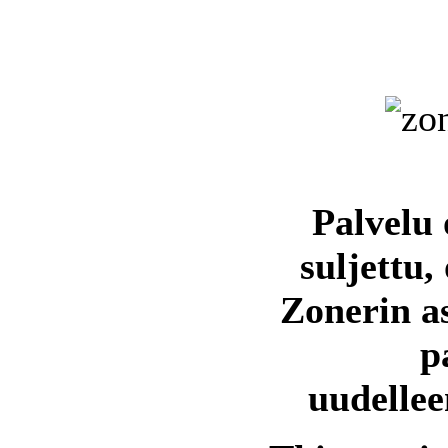
Palvelu 
suljettu,
Zonerin a
p
uudellee