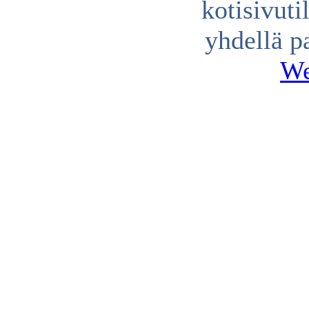
kotisivuti
yhdellä p
We