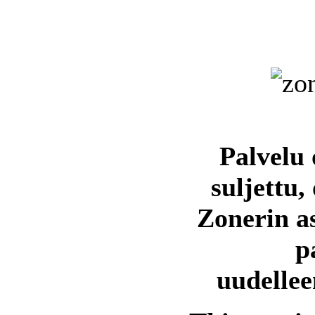
Palvelu 
suljettu,
Zonerin a
p
uudellee