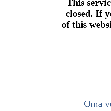
This servi
closed. If 
of this webs
Oma ve