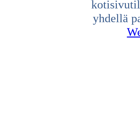
kotisivuti
yhdellä p
We