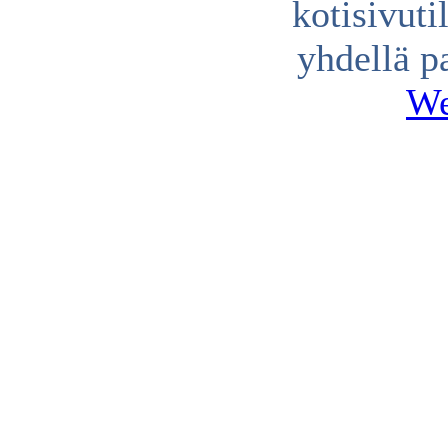
kotisivuti
yhdellä p
We