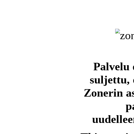
Palvelu 
suljettu,
Zonerin a
p
uudellee