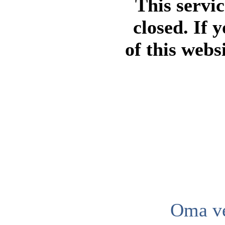
This servi
closed. If 
of this webs
Oma ve